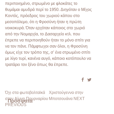
περιποιημένο, στρωμένο με φλοκάτες το
θυμάμαι αμυδρά περί το 1950. Διηγόταν ο Μίχος
Κοντός, πρόεδρος του χωριού κάπου στο
μεσοπόλεμο, ότι η Φροσύνη ήταν η πρώτη
νοικοκυρά. Όταν ερχόταν κάποιος στο χωριό
από την Νομαρχία, το Δασαρχείο κτλ. που
έπρεπε να περιποιηθούν ήταν το μόνο σπίτι για
να τον πάνε. Πάμφτωχοι σαν όλοι, η Φροσύνη
όμως είχε τον τρόπο της, σ’ ένα στρωμένο σπίτι
με λίγο τυρί, κανένα αυγό, κάποιο κοτόπουλο να
τρατάρει τον ξένο όπως θα έπρεπε.
Όχι στα φωτοβολταϊκά
Χριστούγεννα στην
στην Λίμνη Πουρναρίου
Μποτσουάνα NEXT
Πρόσφατα
PREVIOUS