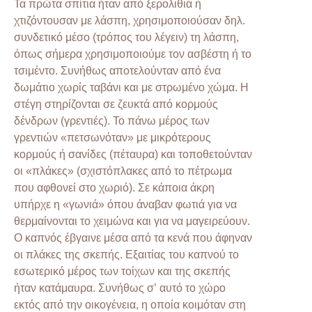
Τα πρώτα σπίτια ήταν από ξερολιθιά ή
χτιζόντουσαν με λάσπη, χρησιμοποιούσαν δηλ.
συνδετικό μέσο (τρόπος του λέγειν) τη λάσπη,
όπως σήμερα χρησιμοποιούμε τον ασβέστη ή το
τσιμέντο. Συνήθως αποτελούνταν από ένα
δωμάτιο χωρίς ταβάνι και με στρωμένο χώμα. Η
στέγη στηρίζονται σε ζευκτά από κορμούς
δένδρων (γρεντιές). Το πάνω μέρος των
γρεντιών «πετσωνόταν» με μικρότερους
κορμούς ή σανίδες (πέταυρα) και τοποθετούνταν
οι «πλάκες» (σχιστόπλακες από το πέτρωμα
που αφθονεί στο χωριό). Σε κάποια άκρη
υπήρχε η «γωνιά» όπου άναβαν φωτιά για να
θερμαίνονται το χειμώνα και για να μαγειρεύουν.
Ο καπνός έβγαινε μέσα από τα κενά που άφηναν
οι πλάκες της σκεπής. Εξαιτίας του καπνού το
εσωτερικό μέρος των τοίχων και της σκεπής
ήταν κατάμαυρα. Συνήθως σ’ αυτό το χώρο
εκτός από την οικογένεια, η οποία κοιμόταν στη