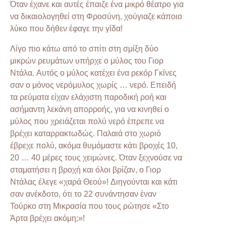
Όταν έχανε και αυτές έπαιζε ένα μικρό θέατρο για
να δικαιολογηθεί στη Φροσύνη, χούγιαζε κάποιο
λύκο που δήθεν έφαγε την γίδα!
Λίγο πιο κάτω από το σπίτι στη σμίξη δύο
μικρών ρευμάτων υπήρχε ο μύλος του Γιορ
Ντάλα. Αυτός ο μύλος κατέχει ένα ρεκόρ Γκίνες
σαν ο μόνος νερόμυλος χωρίς … νερό. Επειδή
τα ρεύματα είχαν ελάχιστη παροδική ροή και
ασήμαντη λεκάνη απορροής, για να κινηθεί ο
μύλος που χρειάζεται πολύ νερό έπρεπε να
βρέχει καταρρακτωδώς. Παλαιά στο χωριό
έβρεχε πολύ, ακόμα θυμόμαστε κάτι βροχές 10,
20 … 40 μέρες τους χειμώνες. Όταν ξεχνούσε να
σταματήσει η βροχή και όλοι βρίζαν, ο Γιορ
Ντάλας έλεγε «χαρά Θεού»! Διηγούνται και κάτι
σαν ανέκδοτο, ότι το 22 συνάντησαν έναν
Τούρκο στη Μικρασία που τους ρώτησε «Στο
Άρτα βρέχει ακόμη;»!