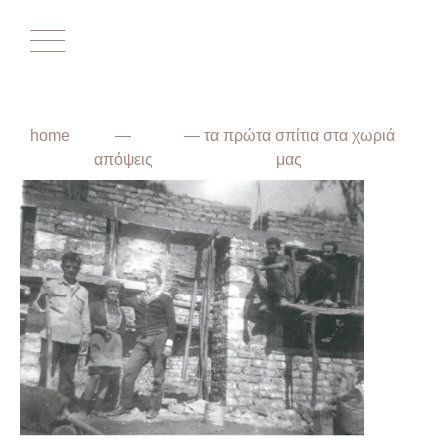
Αρχική
home
—
— τα πρώτα σπίτια στα χωριά
Επικαιρότητα
απόψεις
μας
Ο Σύλλογος
Το Δίστρατο
Ο Δήμος
Ιστορικά
Απόψεις