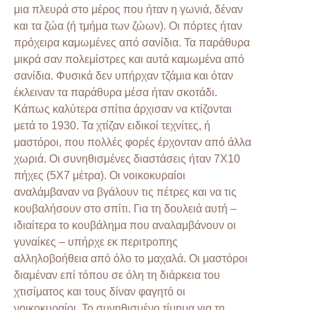
μια πλευρά στο μέρος που ήταν η γωνιά, δέναν
και τα ζώα (ή τμήμα των ζώων). Οι πόρτες ήταν
πρόχειρα καμωμένες από σανίδια. Τα παράθυρα
μικρά σαν πολεμίστρες και αυτά καμωμένα από
σανίδια. Φυσικά δεν υπήρχαν τζάμια και όταν
έκλειναν τα παράθυρα μέσα ήταν σκοτάδι.
Κάπως καλύτερα σπίτια άρχισαν να κτίζονται
μετά το 1930. Τα χτίζαν ειδικοί τεχνίτες, ή
μαστόροι, που πολλές φορές έρχονταν από άλλα
χωριά. Οι συνηθισμένες διαστάσεις ήταν 7Χ10
πήχες (5Χ7 μέτρα). Οι νοικοκυραίοι
αναλάμβαναν να βγάλουν τις πέτρες και να τις
κουβαλήσουν στο σπίτι. Για τη δουλειά αυτή –
ιδιαίτερα το κουβάλημα που αναλαμβάνουν οι
γυναίκες – υπήρχε εκ περιτροπης
αλληλοβοήθεια από όλο το μαχαλά. Οι μαστόροι
διαμέναν επί τόπου σε όλη τη διάρκεια του
χτισίματος και τους δίναν φαγητό οι
νοικοκυραίοι. Το συνηθισμένο τίμημα για τη