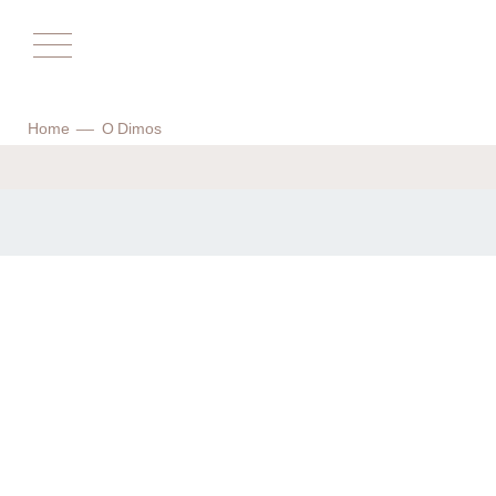
Αρχική
Home
O Dimos
Επικαιρότητα
Ο Σύλλογος
Το Δίστρατο
Ο Δήμος
Ιστορικά
Απόψεις