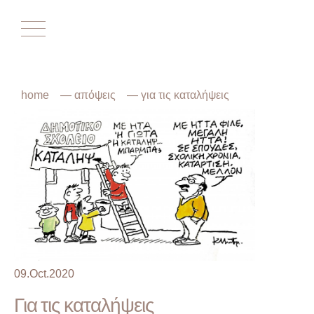
Αρχική
home
—
απόψεις
— για τις καταλήψεις
Επικαιρότητα
Ο Σύλλογος
Το Δίστρατο
Ο Δήμος
Ιστορικά
Απόψεις
09.Oct.2020
Για τις καταλήψεις