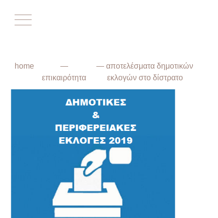
Αρχική
home
—
— αποτελέσματα δημοτικών
Επικαιρότητα
επικαιρότητα
εκλογών στο δίστρατο
Ο Σύλλογος
Το Δίστρατο
Ο Δήμος
Ιστορικά
Απόψεις