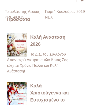
Το αυλάκι της Λεύκας
Γιορτή Κουλούρας 2019
PREVIOUS
NEXT
Πρόσφατα
Καλή Ανάσταση
2026
Το Δ.Σ. του Συλλόγου
Απανταχού Διστρατιωτών Άρτας Σας
εύχεται Χρόνια Πολλά και Καλή
Ανάσταση!
Καλά
Χριστούγεννα και
Ευτυχισμένο το