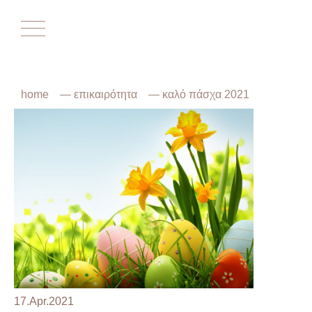
Αρχική
home
—
επικαιρότητα
— καλό πάσχα 2021
Επικαιρότητα
Ο Σύλλογος
Το Δίστρατο
Ο Δήμος
Ιστορικά
Απόψεις
17.Apr.2021