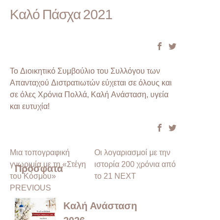
Καλό Πάσχα 2021
Το Διοικητικό Συμβούλιο του Συλλόγου των
Απανταχού Διστρατιωτών εύχεται σε όλους και
σε όλες Χρόνια Πολλά, Καλή Ανάσταση, υγεία
και ευτυχία!
Μια τοπογραφική
Οι λογαριασμοί με την
γνωριμία με τη «Στέγη
ιστορία 200 χρόνια από
Πρόσφατα
του Κόσμου»
το 21 NEXT
PREVIOUS
Καλή Ανάσταση
2026