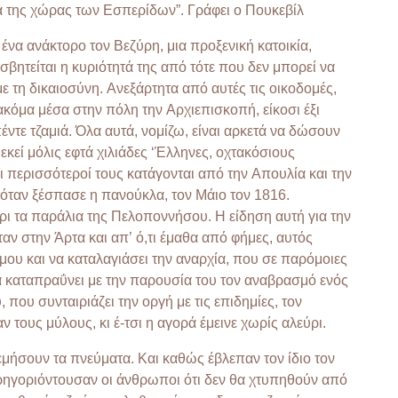
να της χώρας των Εσπερίδων”. Γράφει ο Πουκεβίλ
ένα ανάκτορο τον Βεζύρη, μια προξενική κατοικία,
σβητείται η κυριότητά της από τότε που δεν μπορεί να
με τη δικαιοσύνη. Ανεξάρτητα από αυτές τις οικοδομές,
όμα μέσα στην πόλη την Αρχιεπισκοπή, είκοσι έξι
έντε τζαμιά. Όλα αυτά, νομίζω, είναι αρκετά να δώσουν
εκεί μόλις εφτά χιλιάδες ‘Έλληνες, οχτακόσιους
 περισσότεροί τους κατάγονται από την Απουλία και την
 όταν ξέσπασε η πανούκλα, τον Μάιο τον 1816.
ι τα παράλια της Πελοποννήσου. Η είδηση αυτή για την
ν στην Άρτα και απ’ ό,τι έμαθα από φήμες, αυτός
σμου και να καταλαγιάσει την αναρχία, που σε παρόμοιες
να καταπραΰνει με την παρουσία του τον αναβρασμό ενός
, που συνταιριάζει την οργή με τις επιδημίες, τον
τους μύλους, κι έ-τσι η αγορά έμεινε χωρίς αλεύρι.
εμήσουν τα πνεύματα. Και καθώς έβλεπαν τον ίδιο τον
αρηγοριόντουσαν οι άνθρωποι ότι δεν θα χτυπηθούν από