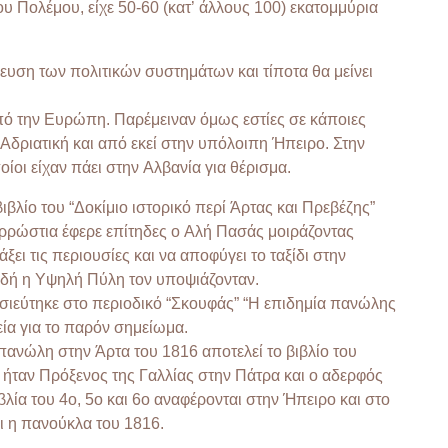
υ Πολέμου, είχε 50-60 (κατ’ άλλους 100) εκατομμύρια
υση των πολιτικών συστημάτων και τίποτα θα μείνει
πό την Ευρώπη. Παρέμειναν όμως εστίες σε κάποιες
Αδριατική και από εκεί στην υπόλοιπη Ήπειρο. Στην
ίοι είχαν πάει στην Αλβανία για θέρισμα.
βλίο του “Δοκίμιο ιστορικό περί Άρτας και Πρεβέζης”
 αρρώστια έφερε επίτηδες ο Αλή Πασάς μοιράζοντας
ει τις περιουσίες και να αποφύγει το ταξίδι στην
ιδή η Υψηλή Πύλη τον υποψιάζονταν.
σιεύτηκε στο περιοδικό “Σκουφάς” “Η επιδημία πανώλης
εία για το παρόν σημείωμα.
ανώλη στην Άρτα του 1816 αποτελεί το βιβλίο του
ταν Πρόξενος της Γαλλίας στην Πάτρα και ο αδερφός
ία του 4ο, 5ο και 6ο αναφέρονται στην Ήπειρο και στο
αι η πανούκλα του 1816.