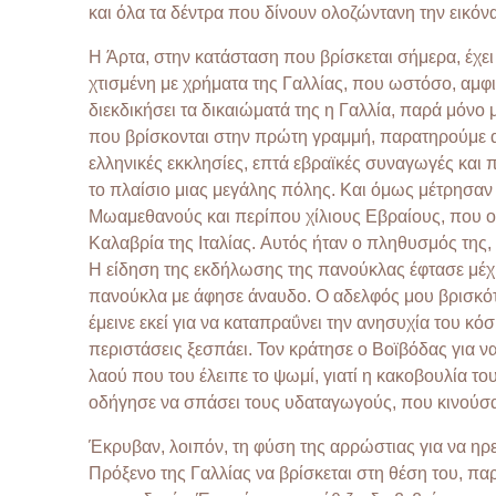
και όλα τα δέντρα που δίνουν ολοζώντανη την εικό
Η Άρτα, στην κατάσταση που βρίσκεται σήμερα, έχει 
χτισμένη με χρήματα της Γαλλίας, που ωστόσο, αμφι
διεκδικήσει τα δικαιώματά της η Γαλλία, παρά μόνο 
που βρίσκονται στην πρώτη γραμμή, παρατηρούμε ακ
ελληνικές εκκλησίες, επτά εβραϊκές συναγωγές και π
το πλαίσιο μιας μεγάλης πόλης. Και όμως μέτρησαν 
Μωαμεθανούς και περίπου χίλιους Εβραίους, που οι
Καλαβρία της Ιταλίας. Αυτός ήταν ο πληθυσμός της,
Η είδηση της εκδήλωσης της πανούκλας έφτασε μέχρ
πανούκλα με άφησε άναυδο. Ο αδελφός μου βρισκότα
έμεινε εκεί για να καταπραΰνει την ανησυχία του κό
περιστάσεις ξεσπάει. Τον κράτησε ο Βοϊβόδας για 
λαού που του έλειπε το ψωμί, γιατί η κακοβουλία του
οδήγησε να σπάσει τους υδαταγωγούς, που κινούσαν 
Έκρυβαν, λοιπόν, τη φύση της αρρώστιας για να ηρ
Πρόξενο της Γαλλίας να βρίσκεται στη θέση του, π