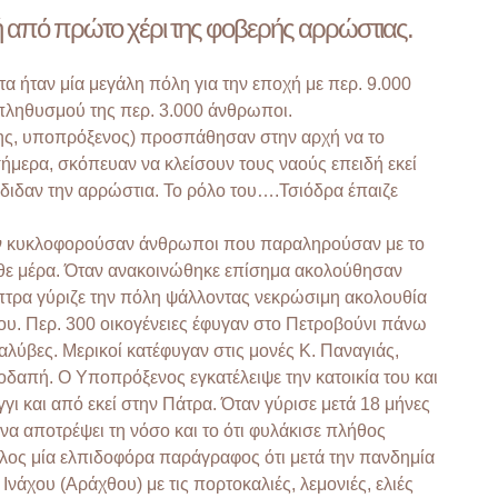
φή από πρώτο χέρι της φοβερής αρρώστιας.
α ήταν μία μεγάλη πόλη για την εποχή με περ. 9.000
υ πληθυσμού της περ. 3.000 άνθρωποι.
της, υποπρόξενος) προσπάθησαν στην αρχή να το
ήμερα, σκόπευαν να κλείσουν τους ναούς επειδή εκεί
έδιδαν την αρρώστια. Το ρόλο του….Τσιόδρα έπαιζε
ταν κυκλοφορούσαν άνθρωποι που παραληρούσαν με το
άθε μέρα. Όταν ανακοινώθηκε επίσημα ακολούθησαν
τρα γύριζε την πόλη ψάλλοντας νεκρώσιμη ακολουθία
λου. Περ. 300 οικογένειες έφυγαν στο Πετροβούνι πάνω
λύβες. Μερικοί κατέφυγαν στις μονές Κ. Παναγιάς,
οδαπή. Ο Υποπρόξενος εγκατέλειψε την κατοικία του και
 και από εκεί στην Πάτρα. Όταν γύρισε μετά 18 μήνες
 να αποτρέψει τη νόσο και το ότι φυλάκισε πλήθος
τέλος μία ελπιδοφόρα παράγραφος ότι μετά την πανδημία
Ινάχου (Αράχθου) με τις πορτοκαλιές, λεμονιές, ελιές