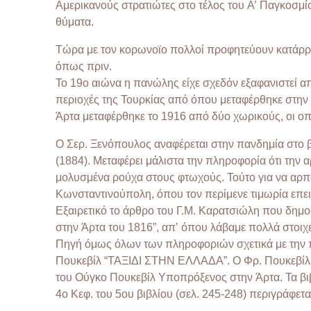
Αμερικανούς στρατιώτες στο τέλος του Α’ Παγκοσμίο
θύματα.
Τώρα με τον κορωνοϊο πολλοί προφητεύουν κατάρρε
όπως πριν.
Το 19ο αιώνα η πανώλης είχε σχεδόν εξαφανιστεί α
περιοχές της Τουρκίας από όπου μεταφέρθηκε στην 
Άρτα μεταφέρθηκε το 1916 από δύο χωρικούς, οι οπο
Ο Σερ. Ξενόπουλος αναφέρεται στην πανδημία στο βι
(1884). Μεταφέρει μάλιστα την πληροφορία ότι την
μολυσμένα ρούχα στους φτωχούς. Τούτο για να αρπάξ
Κωνσταντινούπολη, όπου τον περίμενε τιμωρία επε
Εξαιρετικό το άρθρο του Γ.Μ. Καρατσιώλη που δημο
στην Άρτα του 1816”, απ’ όπου λάβαμε πολλά στοιχ
Πηγή όμως όλων των πληροφοριών σχετικά με την π
Πουκεβίλ “ΤΑΞΙΔΙ ΣΤΗΝ ΕΛΛΑΔΑ”. O Φρ. Πουκεβίλ ή
του Ούγκο Πουκεβίλ Υποπρόξενος στην Άρτα. Τα βιβλ
4ο Κεφ. του 5ου βιβλίου (σελ. 245-248) περιγράφετ