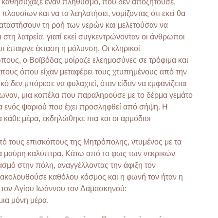
αι καθησύχαζε έναν πληθυσμό, που δεν αποζητούσε,
λουσίων και να τα λεηλατήσει, νομίζοντας ότι εκεί θα
αταστήσουν τη ροή των νερών και μελετούσαν να
 στη λατρεία, γιατί εκεί συγκεντρώνονταν οι άνθρωποι
σι έπαιρνε έκταση η μόλυνση. Οι κληρικοί
ους, ο Βοϊβόδας μοίραζε ελεημοσύνες σε τρόφιμα και
όπους όπου είχαν μεταφέρει τους χτυπημένους από την
κό δεν μπόρεσε να φυλαχτεί, όταν είδαν να εμφανίζεται
φωναν, μια κοπέλα που παραληρούσε με το δέρμα γεμάτο
α ενός ψαριού που έχει προσληφθεί από σήψη. Η
α κάθε μέρα, εκδηλώθηκε πια και οι αρμόδιοι
από τους επισκόπους της Μητρόπολης, ντυμένος με τα
μια μαύρη καλύπτρα. Κάτω από το φως των νεκρικών
ασμό στην πόλη, αναγγέλλοντας την άφιξη τον
ν ακολουθούσε καθόλου κόσμος και η φωνή τον ήταν η
 τον Αγίου Ιωάννου τον Δαμασκηνού:
μια μόνη μέρα.