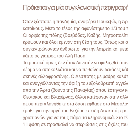
Πρόκειται για μία συγκλονιστική περιγρα
Όταν ξέσπασε η πανδημία, αναφέρει Πουκεβίλ, η Άρτ
κατοίκους. Μετά το τέλος της αφανίστηκε το 1/3 το
Οι αρχές της πόλης (Βοεβόδας, Καδής, Μητροπολί
κρύψουν και όλοι έμεναν στη θέση τους. Όπως και σ
συγκεντρώνονταν άνθρωποι για την λατρεία και μετ
κάποιος γιατρός του Αλή Πασά.
Το μυστικό όμως δεν ήταν δυνατόν να φυλαχθεί ό
δέρμα να αποκολλάται και να πεθαίνουν δεκάδες κ
σκηνές αλλοφροσύνης. Ο Δεσπότης με μαύρη καλύπ
και αναγγέλλοντας την άφιξη του εξολοθρευτή αγγέ
από την Άρτα (βουνό της Παναγίας) όπου έστηναν κα
Θεοτόκου και Βλαχέρνας, άλλοι κατέφυγαν στην αλλ
αφού περιπλανήθηκε στα δάση έφθασε στο Μεσολόγγι
έμαθε για την οργή του Βεζύρη επειδή δεν κατάφερε
χριστιανών για να τους πάρει τα κληρονομικά. Στο 
“Η φύση σε προσκαλεί να στεριώσεις στις όχθες του 