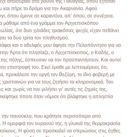
είχε αποσυρθεί στο βουνό της Παναγίας, όπου έχτισαν
ου και πήρε το δρόμο για την Ακαρνανία. Αφού
, όπου έμεινε σε καραντίνα, απ’ όπου, σε συνέχεια,
ρα μάθαμε από ένα γράμμα τον Αρχιεπισκόπου
λίας, ότε δυο χιλιάδες τριακόσιες ψυχές είχαν πεθάνει
σει τα δυο τρίτα τον πληθυσμού.
τάφοι και ο αδελφός μου άφησε την Πελοπόννησο για να
την Άρτα ότι πλησίαζε, ο Αρχιεπίσκοπος, ο Καδής, ο
 της πόλης, έσπευσαν να τον προϋπαντήσουν. Και αυτοί
την επιστροφή του. Εκεί έμαθε με λεπτομέρειες ότι,
α, προκάλεσε την οργή τον Βεζύρη, το ίδιο φοβερή με
 χριστιανών για να τους ζητήσει τα κληρονομικά. Του
 και χωρίς να του μιλήσει γι’ αυτές τις ζημιές της,
σκέφτηκε τίποτε όταν νόμισε ότι βλάφτηκε η απληστία
πό την πανούκλα, που κράτησε περισσότερο από
. Η ομορφιά τον ουρανού της, η γλυκιά της θερμοκρασία
ίκους. Η φύση σε προσκαλεί να στεριώσεις στις όχθες