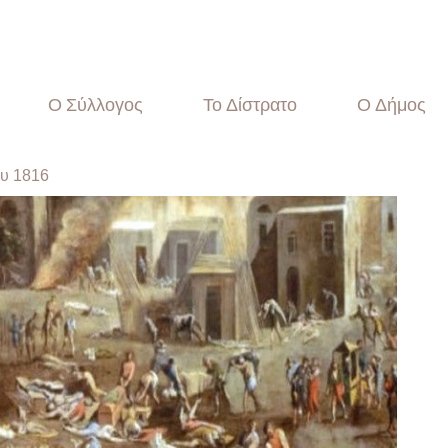
Ο Σύλλογος
Το Δίστρατο
Ο Δήμος
ου 1816
Αρχική
Επικαιρότητα
Ο Σύλλογος
Το Δίστρατο
Ο Δήμος
Ιστορικά