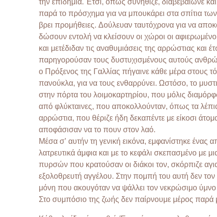
την επιδημία. Έτσι, όπως συνήθιζε, διαβεβαίωνε κ
παρά το πρόσχημα για να μπουκάρει στα σπίτια των π
βρει προμήθειες. Δούλευαν ταυτόχρονα για να αποκ
δώσουν εντολή να κλείσουν οι χώροι οι αφιερωμένοι
και μετέδιδαν τις αναθυμιάσεις της αρρώστιας και έτ
παρηγορούσαν τους δυστυχισμένους αυτούς ανθρώπ
ο Πρόξενος της Γαλλίας πήγαινε κάθε μέρα στους τ
πανούκλα, για να τους ενθαρρύνει. Ωστόσο, το μυστι
στην πόρτα του λοιμοκαρτηρίου, που μόλις διαμόρ
από φλύκταινες, που αποκολλούνταν, όπως τα λέπι
αρρώστια, που θέριζε ήδη δεκαπέντε με είκοσι άτομ
αποφάσισαν να το πουν στον λαό.
Μέσα σ’ αυτήν τη γενική εικόνα, εμφανίστηκε ένας 
λατρευτικά άμφια και με το κεφάλι σκεπασμένο με 
πυρσών που κρατούσαν οι διάκοι τον, σκόρπιζε αγι
εξολοθρευτή αγγέλου. Στην πομπή του αυτή δεν το
μόνη που ακουγόταν να ψάλλει τον νεκρώσιμο ύμνο
Στο συμπόσιο της ζωής δεν παίρνουμε μέρος παρά 